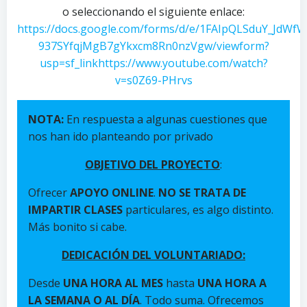
o seleccionando el siguiente enlace:
https://docs.google.com/forms/d/e/1FAIpQLSduY_JdW
937SYfqjMgB7gYkxcm8Rn0nzVgw/viewform?
usp=sf_link
https://www.youtube.com/watch?
v=s0Z69-PHrvs
NOTA:
En respuesta a algunas cuestiones que
nos han ido planteando por privado
OBJETIVO DEL PROYECTO
:
Ofrecer
APOYO ONLINE
.
NO SE TRATA DE
IMPARTIR CLASES
particulares, es algo distinto.
Más bonito si cabe.
DEDICACIÓN DEL VOLUNTARIADO:
Desde
UNA HORA AL MES
hasta
UNA HORA A
LA SEMANA O AL DÍA
. Todo suma. Ofrecemos