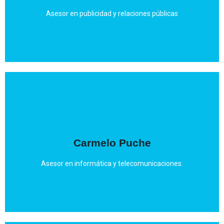
elaboración de material de comunicación.
Graduado en publicidad, especializado en diseño y
Asesor en publicidad y relaciones públicas
Mail
Carmelo Puche
Estudiante de la ETSIT.
Graduado en desarrollo de aplicaciones informáticas.
Asesor en informática y telecomunicaciones.