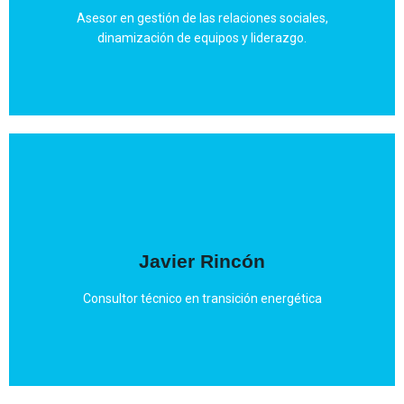
comunicación.
Asesor en gestión de las relaciones sociales,
Experto en Gestión comercial, marketing y
dinamización de equipos y liderazgo.
Mail
Javier Rincón
empresa en el sector energético
electrónica Master experto en EERR Dirección de
Consultor técnico en transición energética
Ingeniero técnico industrial Ingeniero en automática y