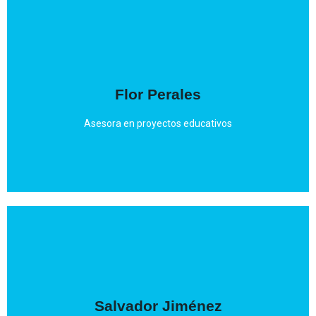
Mail
Flor Perales
psicóloga infojuvenil e intervención familiar.
Maestra especialista en pedagogía terapéutica y
Asesora en proyectos educativos
Mail
Salvador Jiménez